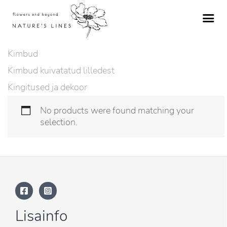
Skip
to
content
Kimbud
Kimbud kuivatatud lilledest
Kingitused ja dekoor
No products were found matching your
selection.
Lisainfo