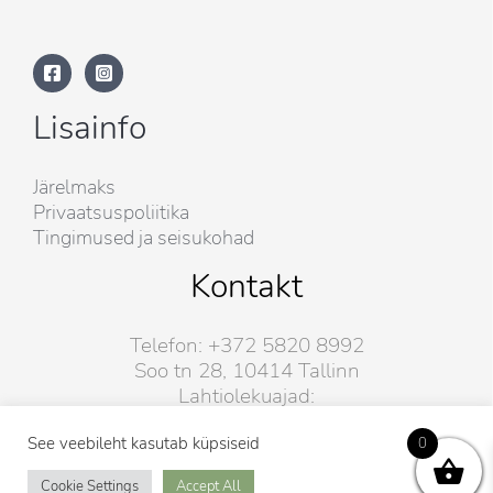
Lisainfo
Järelmaks
Privaatsuspoliitika
Tingimused ja seisukohad
Kontakt
Telefon: +372 5820 8992
Soo tn 28, 10414 Tallinn
Lahtiolekuajad:
E-R: 10-19.
L-P: 10-17.
See veebileht kasutab küpsiseid
0
Cookie Settings
Accept All