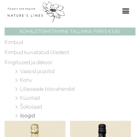
Skip
to
content
KOHALETOIMETAMINE TALLINNA PIIRES €3,60
Kimbud
Kimbud kuivatatud lilledest
Kingitused ja dekoor
Vaasid ja potid
Kohv
Lilleseade töövahendid
Küünlad
Šokolaad
Joogid