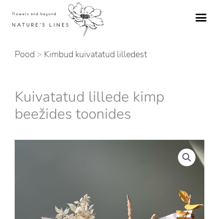
Skip
to
content
Pood
>
Kimbud kuivatatud lilledest
Kuivatatud lillede kimp
beežides toonides