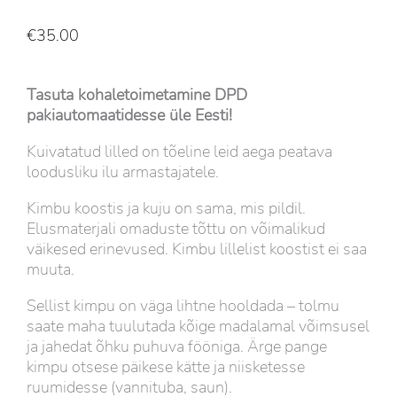
€
35.00
Tasuta kohaletoimetamine DPD
pakiautomaatidesse üle Eesti!
Kuivatatud lilled on tõeline leid aega peatava
loodusliku ilu armastajatele.
Kimbu koostis ja kuju on sama, mis pildil.
Elusmaterjali omaduste tõttu on võimalikud
väikesed erinevused. Kimbu lillelist koostist ei saa
muuta.
Sellist kimpu on väga lihtne hooldada – tolmu
saate maha tuulutada kõige madalamal võimsusel
ja jahedat õhku puhuva fööniga. Ärge pange
kimpu otsese päikese kätte ja niisketesse
ruumidesse (vannituba, saun).