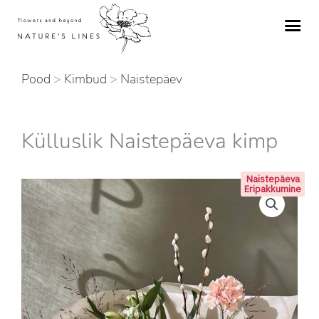
Skip
to
content
Pood
>
Kimbud
>
Naistepäev
Külluslik Naistepäeva kimp
Naistepäeva
Eripakkumine