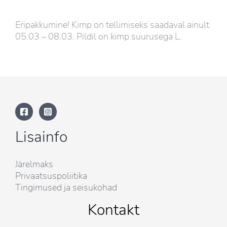
Eripakkumine! Kimp on tellimiseks saadaval ainult
05.03 – 08.03. Pildil on kimp suurusega L.
Lisainfo
Järelmaks
Privaatsuspoliitika
Tingimused ja seisukohad
Kontakt