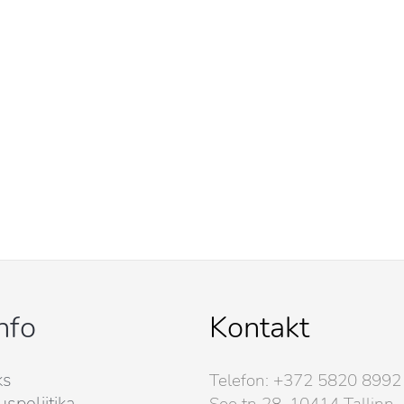
nfo
Kontakt
ks
Telefon: +372 5820 8992
uspoliitika