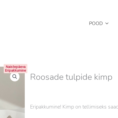
POOD
Naistepäeva
Eripakkumine
Roosade tulpide kimp
Eripakkumine! Kimp on tellimiseks saad