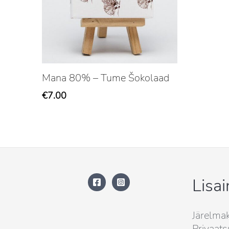
Mana 80% – Tume Šokolaad
€
7.00
Lisai
Järelma
Privaats