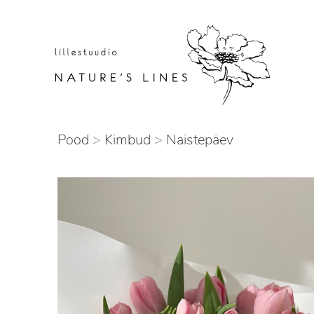
Skip
to
content
Pood
>
Kimbud
>
Naistepäev