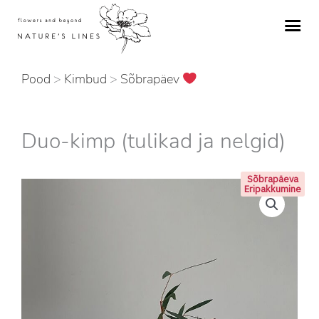
Skip
to
content
Pood
>
Kimbud
>
Sõbrapäev
Duo-kimp (tulikad ja nelgid)
Sõbrapäeva
Eripakkumine