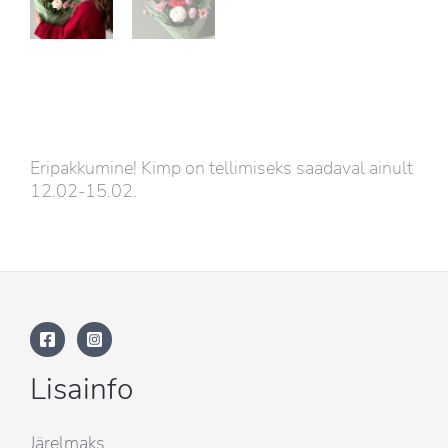
Eripakkumine! Kimp on tellimiseks saadaval ainult
12.02-15.02.
Lisainfo
Järelmaks