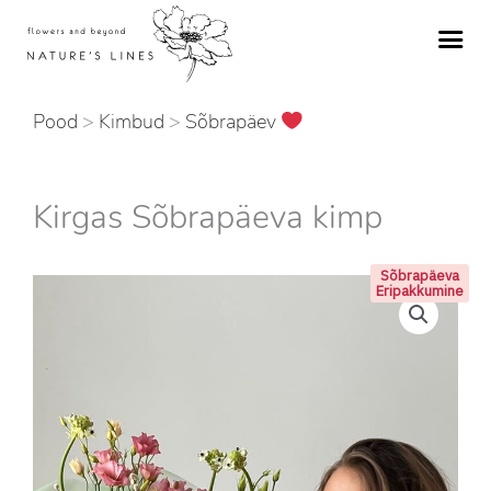
Skip
to
content
Pood
>
Kimbud
>
Sõbrapäev
Kirgas Sõbrapäeva kimp
Sõbrapäeva
Eripakkumine