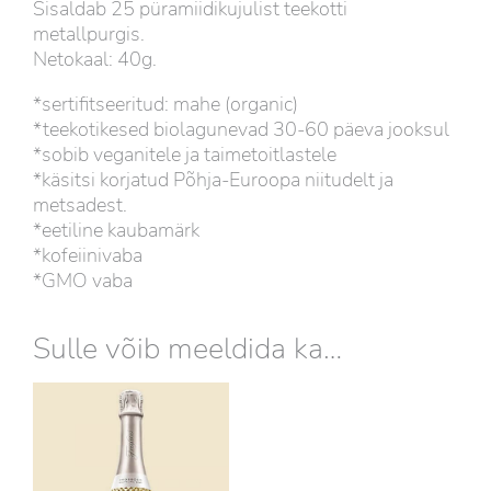
Sisaldab 25 püramiidikujulist teekotti
metallpurgis.
Netokaal: 40g.
*sertifitseeritud: mahe (organic)
*teekotikesed biolagunevad 30-60 päeva jooksul
*sobib veganitele ja taimetoitlastele
*käsitsi korjatud Põhja-Euroopa niitudelt ja
metsadest.
*eetiline kaubamärk
*kofeiinivaba
*GMO vaba
Sulle võib meeldida ka…