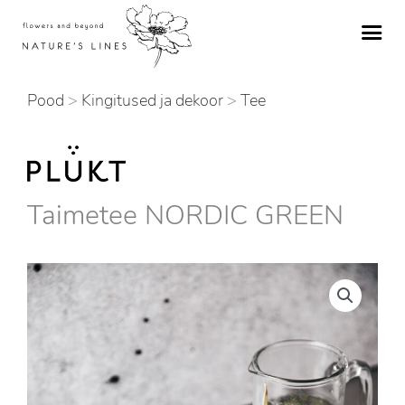
Skip
to
content
Pood
>
Kingitused ja dekoor
>
Tee
Taimetee NORDIC GREEN