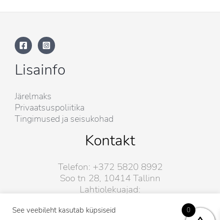
Lisainfo
Järelmaks
Privaatsuspoliitika
Tingimused ja seisukohad
Kontakt
Telefon: +372 5820 8992
Soo tn 28, 10414 Tallinn
Lahtiolekuajad:
E-R: 10-19.
See veebileht kasutab küpsiseid
L-P: 10-17.
0