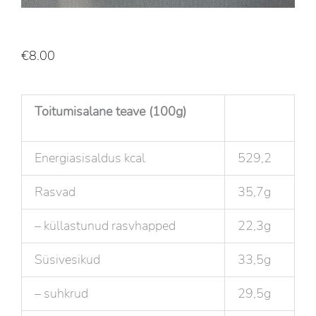
€
8.00
Toitumisalane teave (100g)
Energiasisaldus kcal
529,2
Rasvad
35,7g
– küllastunud rasvhapped
22,3g
Süsivesikud
33,5g
– suhkrud
29,5g