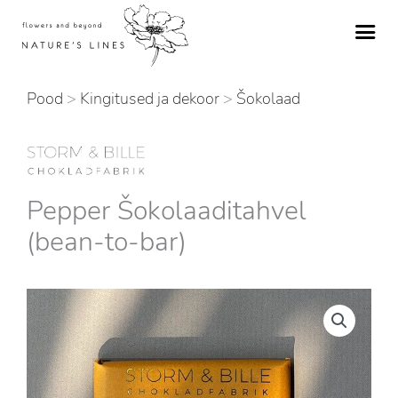
Skip
to
content
Pood
>
Kingitused ja dekoor
>
Šokolaad
Pepper Šokolaaditahvel
(bean-to-bar)