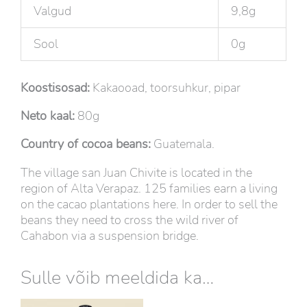
Valgud
9,8g
Sool
0g
Koostisosad:
Kakaooad, toorsuhkur, pipar
Neto kaal:
80g
Country of cocoa beans:
Guatemala.
The village san Juan Chivite is located in the
region of Alta Verapaz. 125 families earn a living
on the cacao plantations here. In order to sell the
beans they need to cross the wild river of
Cahabon via a suspension bridge.
Sulle võib meeldida ka…